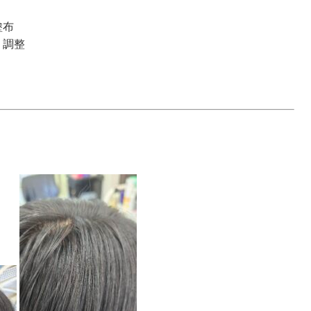
塗布
う調整